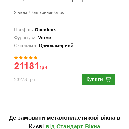
2 вікна + балконний блок
Профіль:
Openteck
Фурнітура:
Vorne
Склопакет:
Однокамерний
21181
грн
Купити
23278 грн
Де замовити металопластикові вікна в
Києві
від Стандарт Вікна