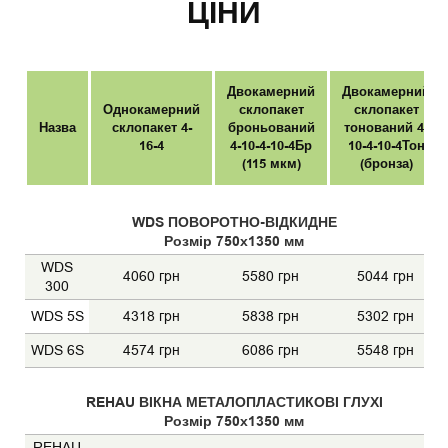
ЦІНИ
Двокамерний
Двокамерний
Однокамерний
склопакет
склопакет
Назва
склопакет 4-
броньований
тонований 4-
16-4
4-10-4-10-4Бр
10-4-10-4Тон
(115 мкм)
(бронза)
WDS ПОВОРОТНО-ВІДКИДНЕ
Розмір 750х1350 мм
WDS
4060 грн
5580 грн
5044 грн
300
WDS 5S
4318 грн
5838 грн
5302 грн
WDS 6S
4574 грн
6086 грн
5548 грн
REHAU ВІКНА МЕТАЛОПЛАСТИКОВІ ГЛУХІ
Розмір 750х1350 мм
REHAU