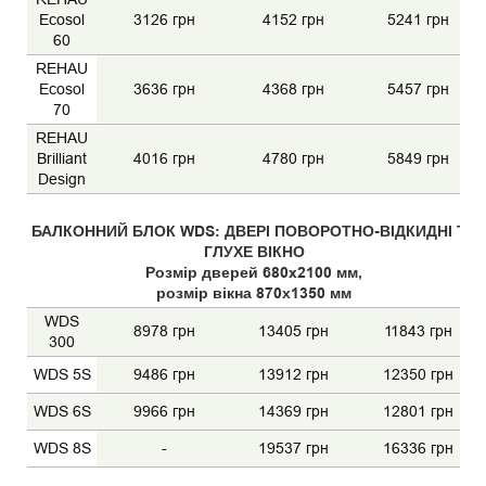
Ecosol
3126 грн
4152 грн
5241 грн
60
REHAU
Ecosol
3636 грн
4368 грн
5457 грн
70
REHAU
Brilliant
4016 грн
4780 грн
5849 грн
Design
БАЛКОННИЙ БЛОК WDS: ДВЕРІ ПОВОРОТНО-ВІДКИДНІ ТА
ГЛУХЕ ВІКНО
Розмір дверей 680x2100 мм,
розмір вікна 870х1350 мм
WDS
8978 грн
13405 грн
11843 грн
300
WDS 5S
9486 грн
13912 грн
12350 грн
WDS 6S
9966 грн
14369 грн
12801 грн
WDS 8S
-
19537 грн
16336 грн